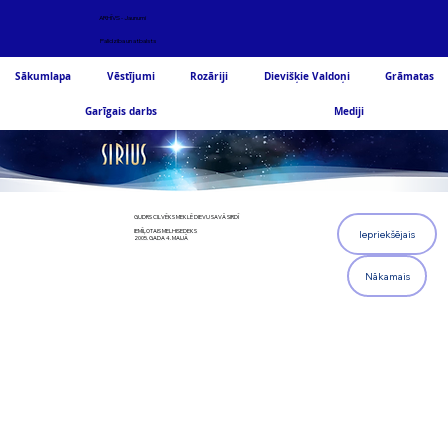
ARHĪVS - Jaunumi
Palīdzība un atbalsts
Sākumlapa
Vēstījumi
Rozāriji
Dievišķie Valdoņi
Grāmatas
Garīgais darbs
Mediji
GUDRS CILVĒKS MEKLĒ DIEVU SAVĀ SIRDĪ
IEMĪĻOTAIS MELHISEDEKS
Iepriekšējais
2005. GADA 4. MAIJĀ
Nākamais