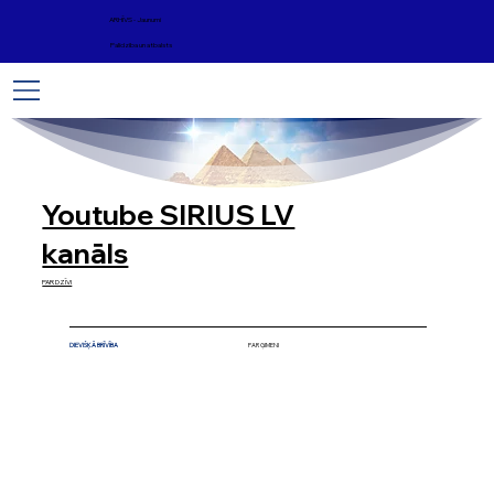
ARHĪVS - Jaunumi
Palīdzība un atbalsts
Youtube SIRIUS LV
kanāls
PAR DZĪVI
DIEVIŠĶĀ BRĪVĪBA
PAR ĢIMENI