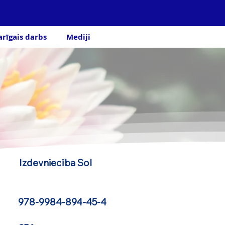
arīgais darbs
Mediji
js:
I
zdevniecība Sol
N:
978-9984-894-45-4