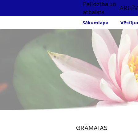
Palīdzība un
ARHĪV
atbalsts
Sākumlapa
Vēstīju
GRĀMATAS