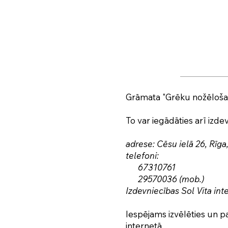
Grāmata "Grēku nožēlošan
To var iegādāties arī izde
adrese: Cēsu ielā 26, Rīga
telefoni:
67310761
29570036 (mob.)
Izdevniecības Sol Vita in
Iespējams izvēlēties un p
internetā.