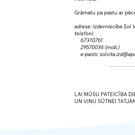
Grāmatu pa pastu ar pēcm
adrese: Izdevniecība Sol V
telefoni:
67310761
29570036 (mob.)
e-pasts: solvita.izd@apo
LAI MŪSU PATEICĪBA D
UN VIŅU SŪTNEI TATJAN