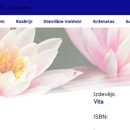
S - Jaunumi
mi
Rozāriji
Dievišķie Valdoņi
Grāmatas
G
Izdevē
Vita
ISB