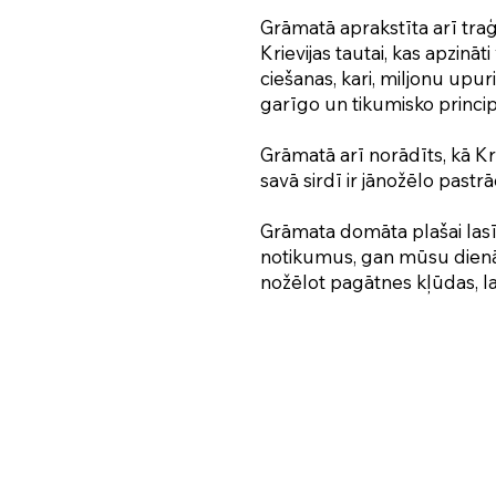
Grāmatā aprakstīta arī traģ
Krievijas tautai, kas apzinā
ciešanas, kari, miljonu upur
garīgo un tikumisko princi
Grāmatā arī norādīts, kā Kri
savā sirdī ir jānožēlo pastrā
Grāmata domāta plašai lasīt
notikumus, gan mūsu dienās
nožēlot pagātnes kļūdas, lai