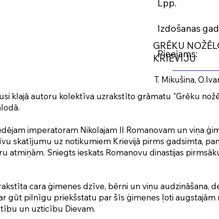
Lpp
Izdošanas g
GRĒKU NOŽĒL
Pieejam
KRIEVIJU
Latvija
T. Mikušina, O.Iva
idusi klajā autoru kolektīva uzrakstīto grāmatu "Grēku nožē
alodā.
 pēdējam imperatoram Nikolajam II Romanovam un viņa ģim
īvu skatījumu uz notikumiem Krievijā pirms gadsimta, pama
u atmiņām. Sniegts ieskats Romanovu dinastijas pirmsāk
prakstīta cara ģimenes dzīve, bērni un viņu audzināšana, de
var gūt pilnīgu priekšstatu par šīs ģimenes ļoti augstajā
ību un uzticību Dievam.