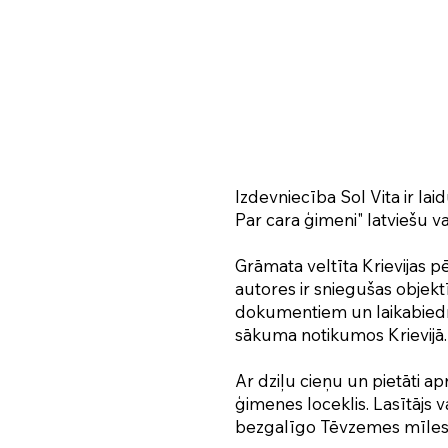
Izdevniecība Sol Vita ir la
Par cara ģimeni" latviešu v
Grāmata veltīta Krievijas
autores ir sniegušas objekt
dokumentiem un laikabiedr
sākuma notikumos Krievijā.
Ar dziļu cieņu un pietāti a
ģimenes loceklis. Lasītājs 
bezgalīgo Tēvzemes mīlest