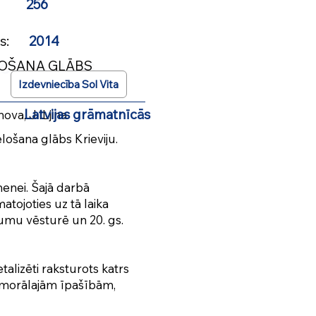
.
256
ads:
2014
OŠANA GLĀBS
s:
Izdevniecība Sol Vita
s grāmatnīcās
nova, J.ILjina
lošana glābs Krieviju.
enei. Šajā darbā
tojoties uz tā laika
umu vēsturē un 20. gs.
talizēti raksturots katrs
m morālajām īpašībām,