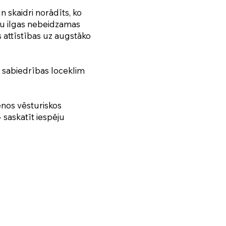
n skaidri norādīts, ko
mtu ilgas nebeidzamas
s attīstības uz augstāko
am sabiedrības loceklim
enos vēsturiskos
 saskatīt iespēju