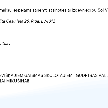
aksu iespējams saņemt, sazinoties ar izdevniecību Sol Vi
ita Cēsu ielā 26, Rīga, LV-1012
llo.lv
IEVIŠĶAJIEM GAISMAS SKOLOTĀJIEM - GUDRĪBAS VA
AI MIKUŠINAI!