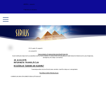
ARHĪVS - Jaunumi
Palīdzība un atbalsts
2024. gada 20. augustā
23. AUGUSTĀ
Katra mēneša 23. datumā tiek dota Dievišķā iespēja
transmutēt personīgo karmu un planētas karmu. Katra mēneša 23. datumā tiek dota iespēja atstrādāt nākamā mēneša karmu, lasot lūgšanas,
aicinājumus, Rozārijus vai mantras.
23. AUGUSTĀ
INTERNETA TRANSLĀCIJA
ROZĀRIJS "DARBS AR KARMU"
Translācija notiks brīvā režīmā. Ikviens aicināts izlasīt Rozāriju sev izdevīgā laikā.
ROZĀRIJA VIDEO TRANSLĀCIJA
KARMAS LIKUMA IZPAUSMES FIZISKAJĀ PASAULĒ