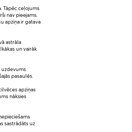
a. Tāpēc ceļojums
ši nav pieejams.
su apziņa ir gatava
vā astrāla
lkākas un vairāk
un uzdevums
šajās pasaulēs.
cilvēces apziņas
jums nāksies
 nepieciešams
s sastrādāts uz