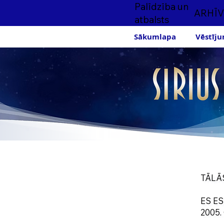
Palīdzība un
ARHĪV
atbalsts
Sākumlapa
Vēstīju
TĀLĀ
ES E
2005.