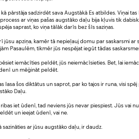
kā pārstāja sadzirdēt sava Augstākā Es atbildes. Viņai tas bi
process ar viņas pašas augstāko daļu bija kļuvis tik dabisks
spēja saprast, ko viņa tālāk darīs bez šīs saziņas.
arī jūsu apziņa, kamēr tā nepieļauj domu par saskarsmi ar
jām Pasaulēm, tikmēr jūs nespējat iegūt tādas saskarsmes
bēsiet iemācīties peldēt, jūs neiemācīsieties. Bet, lai iemā
ūdenī un mēģināt peldēt.
kas lasa šos diktātus un saprot, par ko tajos ir runa, visi spēj
stāko Daļu.
ibas iet ūdenī, tad neviens jūs nevar piespiest. Jūs vai n
eldēt un ieejat ūdenī, vai ne.
 sazināties ar jūsu augstāko daļu, ir daudz.