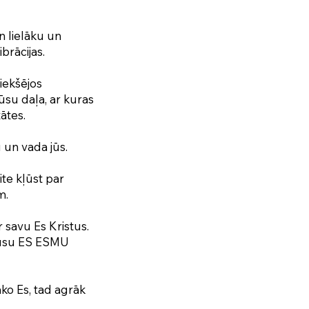
n lielāku un
brācijas.
riekšējos
jūsu daļa, ar kuras
ātes.
 un vada jūs.
ite kļūst par
m.
r savu Es Kristus.
 jūsu ES ESMU
āko Es, tad agrāk