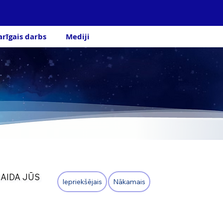
arīgais darbs
Mediji
GAIDA JŪS
Iepriekšējais
Nākamais