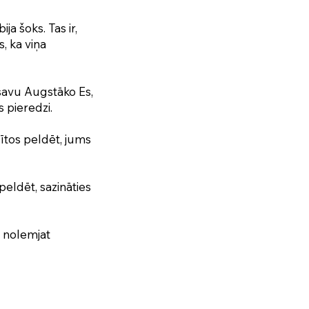
ja šoks. Tas ir,
, ka viņa
 savu Augstāko Es,
 pieredzi.
cītos peldēt, jums
 peldēt, sazināties
u nolemjat