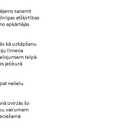
spējams saņemt
lnīgas atšķirtības
 no apkārtējās
lēs kā uzkāpšanu
ciju līmeņa
ceļojumiem telpā
ies jebkurā
 pat nelielu
ā izvirzās šo
ēku vairumam
pieciešamā