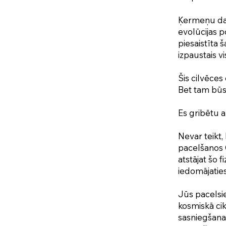
Ķermeņu dalī
evolūcijas p
piesaistīta 
izpaustais v
Šis cilvēces
Bet tam būs 
Es gribētu 
Nevar teikt,
pacelšanos 
atstājat šo f
iedomājaties
Jūs pacelsie
kosmiskā cik
sasniegšanas