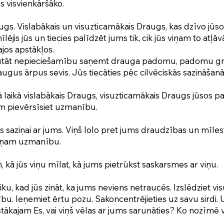
s visvienkāršāko.
gs. Vislabākais un visuzticamākais Draugs, kas dzīvo jūso
lējis jūs un tiecies palīdzēt jums tik, cik jūs viņam to atļāvā
jos apstākļos.
zjutāt nepieciešamību saņemt drauga padomu, padomu grūt
ugus ārpus sevis. Jūs tiecāties pēc cilvēciskās sazināšanā
ā laikā vislabākais Draugs, visuzticamākais Draugs jūsos pac
am pievērsīsiet uzmanību.
vs saziņai ar jums. Viņš lolo pret jums draudzības un mīlest
viņam uzmanību.
, kā jūs viņu mīlat, kā jums pietrūkst saskarsmes ar viņu.
aiku, kad jūs zināt, ka jums neviens netraucēs. Izslēdziet vi
u. Ieņemiet ērtu pozu. Sakoncentrējieties uz savu sirdi. U
kajam Es, vai viņš vēlas ar jums sarunāties? Ko nozīmē vi