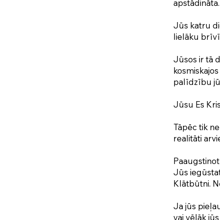
apstādināta.
Jūs katru di
lielāku brīv
Jūsos ir tā 
kosmiskajos c
palīdzību jū
Jūsu Es Kris
Tāpēc tik ne
realitāti ar
Paaugstinot 
Jūs iegūsta
Klātbūtni. No
Ja jūs pieļa
vai vēlāk jū