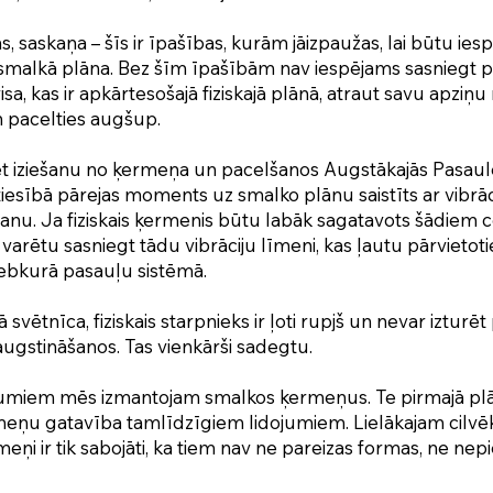
saskaņa – šīs ir īpašības, kurām jāizpaužas, lai būtu ie
smalkā plāna. Bez šīm īpašībām nav iespējams sasniegt pi
isa, kas ir apkārtesošajā fiziskajā plānā, atraut savu apziņu
n pacelties augšup.
zēt iziešanu no ķermeņa un pacelšanos Augstākajās Pasau
tiesībā pārejas moments uz smalko plānu saistīts ar vibrā
anu. Ja fiziskais ķermenis būtu labāk sagatavots šādiem 
d varētu sasniegt tādu vibrāciju līmeni, kas ļautu pārvietot
jebkurā pasauļu sistēmā.
 svētnīca, fiziskais starpnieks ir ļoti rupjš un nevar izturēt
augstināšanos. Tas vienkārši sadegtu.
umiem mēs izmantojam smalkos ķermeņus. Te pirmajā plān
eņu gatavība tamlīdzīgiem lidojumiem. Lielākajam cilv
eņi ir tik sabojāti, ka tiem nav ne pareizas formas, ne ne