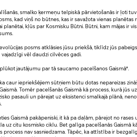
šanās, smalko ķermeņu telpiskā pārvietošanās ir ļoti tuv
osms, kad viņš no būtnes, kas ir savažota vienas planētas
šai planētai, kļūs par Kosmisku Būtni. Būtni, kam mājas ir vi
isums.
 evolūcijas posms atklāsies jūsu priekšā, tiklīdz jūs pabeig
vajadzīgi vēl daudzi cilvēces gadi.
aplūkot jautājumu par tā saucamo pacelšanos Gaismā*.
 ka caur iepriekšējiem sūtņiem būtu dotas nepareizas zin
Gaismā. Tomēr pacelšanās Gaismā kā process, kurā jūs uz 
izisko pasauli un pārejat uz eksistenci smalkajā plānā, nenoti
.
ties Gaismā pakāpeniski, it kā pa daļām, pārejot no rases u
la uz citu kosmisko ciklu. Bet galīga pacelšanās Gaismā 
 process nav sasniedzama. Tāpēc, ka attīstība ir bezgalīg