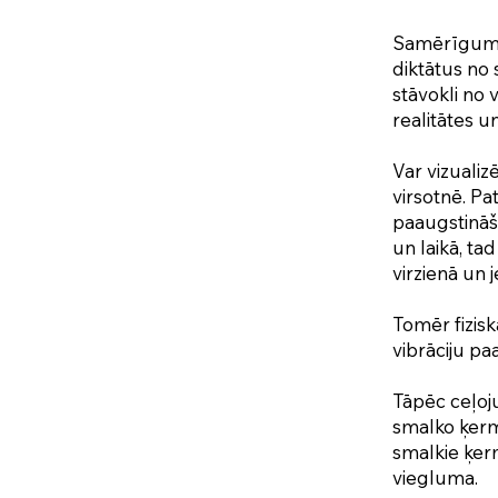
Samērīgums, 
diktātus no 
stāvokli no v
realitātes u
Var vizuali
virsotnē. Pa
paaugstināš
un laikā, ta
virzienā un 
Tomēr fiziskā
vibrāciju pa
Tāpēc ceļoj
smalko ķerm
smalkie ķerm
viegluma.