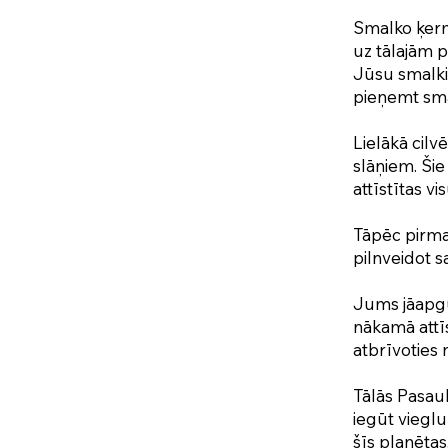
Smalko ķerme
uz tālajām 
Jūsu smalkie
pieņemt smal
Lielākā cilv
slāņiem. Ši
attīstītas v
Tāpēc pirma
pilnveidot s
Jums jāapgūs
nākamā attīs
atbrīvoties 
Tālās Pasau
iegūt viegl
šīs planētas