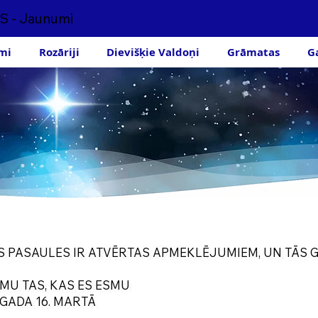
S - Jaunumi
mi
Rozāriji
Dievišķie Valdoņi
Grāmatas
G
S PASAULES IR ATVĒRTAS APMEKLĒJUMIEM, UN TĀS 
SMU TAS, KAS ES ESMU
 GADA 16. MARTĀ