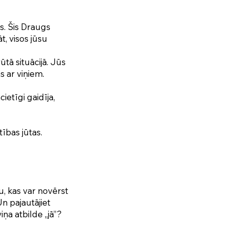
s. Šis Draugs
t, visos jūsu
ā situācijā. Jūs
s ar viņiem.
ietīgi gaidīja,
ības jūtas.
su, kas var novērst
n pajautājiet
ņa atbilde „jā”?