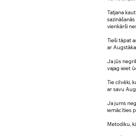
Tatjana kaut 
sazināšanās 
vienkārši ne
Tieši tāpat 
ar Augstāka
Ja jūs negri
vajag ieiet 
Tie cilvēki, 
ar savu Aug
Ja jums negr
iemācīties p
Metodiku, kā