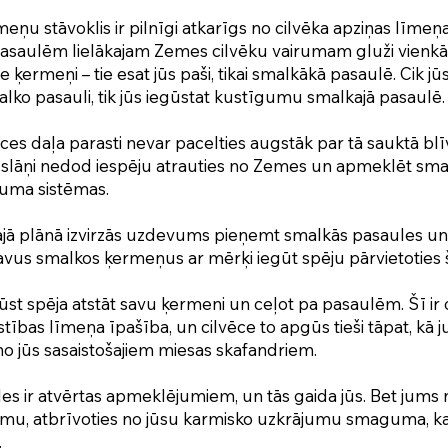
ņu stāvoklis ir pilnīgi atkarīgs no cilvēka apziņas līmeņ
pasaulēm lielākajam Zemes cilvēku vairumam gluži vienkār
 ķermeņi – tie esat jūs paši, tikai smalkākā pasaulē. Cik jū
ko pasauli, tik jūs iegūstat kustīgumu smalkajā pasaulē.
ēces daļa parasti nevar pacelties augstāk par tā sauktā blī
e slāņi nedod iespēju atrauties no Zemes un apmeklēt sma
isuma sistēmas.
jā plānā izvirzās uzdevums pieņemt smalkās pasaules 
avus smalkos ķermeņus ar mērķi iegūt spēju pārvietoties 
t spēja atstāt savu ķermeni un ceļot pa pasaulēm. Šī ir 
tības līmeņa īpašība, un cilvēce to apgūs tieši tāpat, kā 
no jūs sasaistošajiem miesas skafandriem.
les ir atvērtas apmeklējumiem, un tās gaida jūs. Bet jums
umu, atbrīvoties no jūsu karmisko uzkrājumu smaguma, ka
.