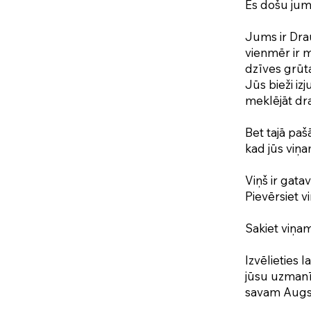
Es došu jum
Jums ir Drau
vienmēr ir mī
dzīves grūta
Jūs bieži i
meklējāt dra
Bet tajā paš
kad jūs viņ
Viņš ir gata
Pievērsiet 
Sakiet viņam
Izvēlieties l
jūsu uzmanīb
savam Augstā