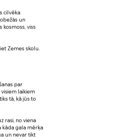
s cilvēka
 robežās un
ss kosmoss, viss
siet Zemes skolu.
āšanas par
visiem laikiem
ks tā, kā jūs to
z rasi, no viena
kā kāda gala mērķa
a un nevar tikt