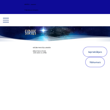
ARHĪVS - Jaunumi
Palīdzība un atbalsts
MĀCĪBA PAR DVĪŅU LIESMĀM
IEMĪĻOTAIS KUTHUMI
Iepriekšējais
2005. GADA 26. APRĪLĪ
Nākamais