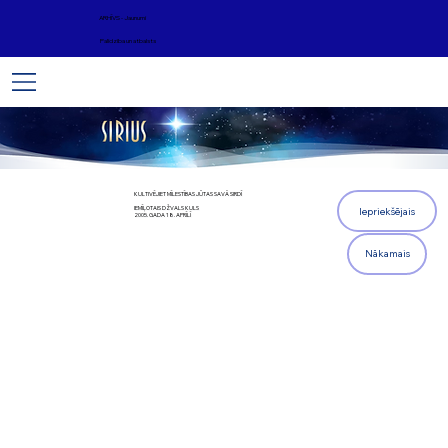
ARHĪVS - Jaunumi
Palīdzība un atbalsts
KULTIVĒJIET MĪLESTĪBAS JŪTAS SAVĀ SIRDĪ
IEMĪĻOTAIS DŽVALS KULS
Iepriekšējais
2005. GADA 18. APRĪLĪ
Nākamais