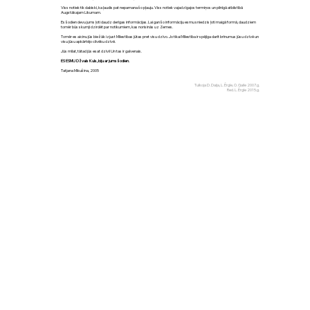
Viss notiek tik dabiski, ka ļaudis pat nepamana šo pļauju. Viss notiek vajadzīgajos termiņos un pilnīgā atbilstībā
Augstākajam Likumam.
Es šodien devu jums ļoti daudz derīgas informācijas. Lai gan šo informāciju esmu sniedzis ļoti maigā formā, daudziem
tomēr būs skumji dzirdēt par notikumiem, kas norisinās uz Zemes.
Tomēr es aicinu jūs biežāk izjust Mīlestības jūtas pret visu dzīvo. Jo tikai Mīlestība ir spējīga darīt brīnumus jūsu dzīvē un
visu jūsu apkārtējo cilvēku dzīvē.
Jūs mīlat, tātad jūs esat dzīvi! Un tas ir galvenais.
ES ESMU Džvals Kuls, biju ar jums šodien.
Tatjana Mikušina, 2005
Tulkoja D. Daija, L. Ērgle, O. Gaile 2007.g.
Red. L. Ērgle 2015.g.