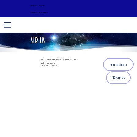
ARHĪVS - Jaunumi
Palīdzība un atbalsts
MĒS VIENKĀRŠI ATŅĒMĀM BĒRNIEM SĒRKOCIŅUS
IEMĪĻOTAIS SURIJA
Iepriekšējais
2005. GADA 19. MARTĀ
Nākamais