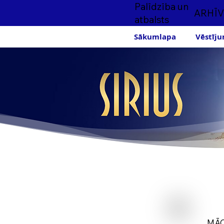
Palīdzība un
ARHĪV
atbalsts
Sākumlapa
Vēstīju
MĀC