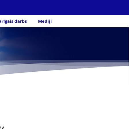
arīgais darbs
Mediji
RA