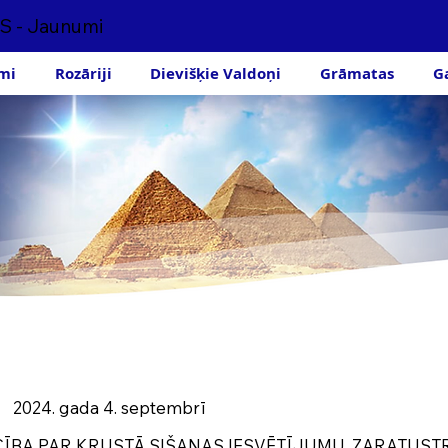
S - Jaunumi
mi
Rozāriji
Dievišķie Valdoņi
Grāmatas
G
2024. gada 4. septembrī
ĪBA PAR KRUSTĀ SIŠANAS IESVĒTĪJUMU. ZARATUST