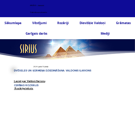
ARHĪVS - Jaunumi
Palīdzība un atbalsts
Sākumlapa
Vēstījumi
Rozāriji
Dievišķie Valdoņi
Grāmatas
Garīgais darbs
Mediji
2024. gada 13. jūnijā
DVĒSELES UN ĶERMEŅA DZIEDINĀŠANA. VALDONIS ILARIONS
Lasiet par Valdoni Ilarionu
CERĪBAS ROZĀRIJS
Rozārija teksts