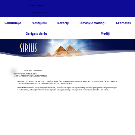
ARHĪVS - Jaunumi
Palīdzība un atbalsts
Sākumlapa
Vēstījumi
Rozāriji
Dievišķie Valdoņi
Grāmatas
Garīgais darbs
Mediji
2024. gada 7. septembrī
GRĀMATAI "GAUTAMA BUDDA"
AMERIKĀ IR PIEŠĶIRTS 5 ZVAIGŽŅU REITINGS
Grāmatai "Gautama Budda" piešķirts 5 zvaigžņu reitings. Šis ir visaugstākais novērtējums lielā, prestižā starptautiskā grāmatu konkursā
"Lasītāju mīļākā grāmata 2024" (Readers Favorite 2024)", kas notiek ASV.
Grāmata tika nominēta nodaļā „Garīgi mistiskais” un „Jaunā Ēra”, un ieguva 5 zvaigžņu reitingu katrā no aplūkojamām kategorijām: ārējais
izskats, sižets, izstrādājums, formatēšana, tirgspēja. 5 zvaigžņu reitings – visaugstākais novērtējums grāmatai.
Lasīt vairāk...