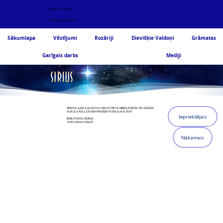
ARHĪVS - Jaunumi
Palīdzība un atbalsts
Sākumlapa
Vēstījumi
Rozāriji
Dievišķie Valdoņi
Grāmatas
Garīgais darbs
Mediji
TIEM NO JUMS, KAS GATAVI SEKOT DIEVA GRIBAI, ES BŪŠU TIK GĀDĪGA
AUKLE, KĀDU JŪS NEATRADĪSIET FIZISKAJĀ PLĀNĀ
Iepriekšējais
IEMĪĻOTAIS EL MORIJA
2005. GADA 5. MAIJĀ
Nākamais