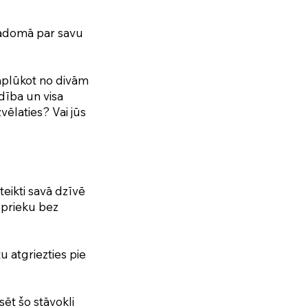
jāpadomā par savu
 aplūkot no divām
dība un visa
vēlaties? Vai jūs
teikti savā dzīvē
, prieku bez
u atgriezties pie
sēt šo stāvokli