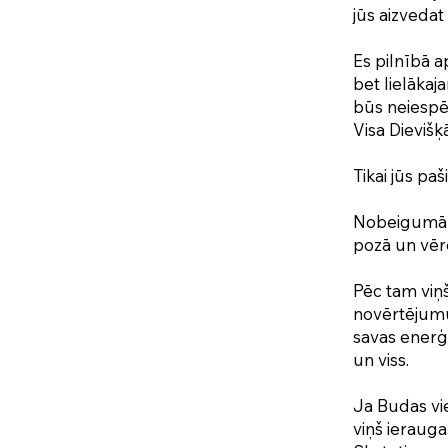
jūs aizvedat
Es pilnībā ap
bet lielākaj
būs neiespēj
Visa Dievišķā
Tikai jūs paš
Nobeigumā e
pozā un vēro
Pēc tam viņš
novērtējumu 
savas enerģi
un viss.
Ja Budas vie
viņš ierauga