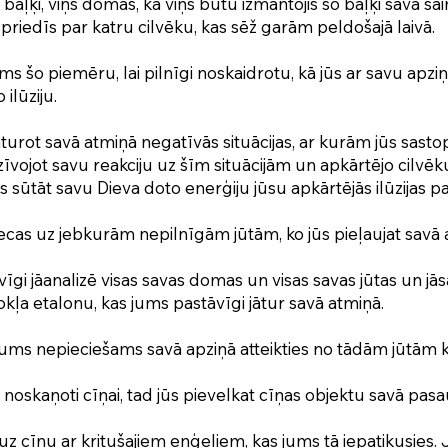
 baļķi, viņš domās, kā viņš būtu izmantojis šo baļķi savā s
spriedīs par katru cilvēku, kas sēž garām peldošajā laivā.
ms šo piemēru, lai pilnīgi noskaidrotu, kā jūs ar savu apzi
ilūziju.
turot savā atmiņā negatīvās situācijas, ar kurām jūs sasto
dzīvojot savu reakciju uz šīm situācijām un apkārtējo cilvēk
ūs sūtāt savu Dieva doto enerģiju jūsu apkārtējās ilūzijas pa
iecas uz jebkurām nepilnīgām jūtām, ko jūs pieļaujat savā 
gi jāanalizē visas savas domas un visas savas jūtas un jāsa
okļa etalonu, kas jums pastāvīgi jātur savā atmiņā.
ums nepieciešams savā apziņā atteikties no tādām jūtām k
 noskaņoti cīņai, tad jūs pievelkat cīņas objektu savā pasa
 uz cīņu ar kritušajiem eņģeļiem, kas jums tā iepatikusies. 