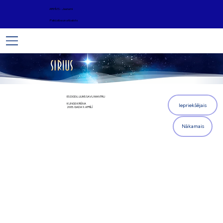
ARHĪVS - Jaunumi
Palīdzība un atbalsts
ES DODU JUMS SAVU MANTRU
KUNGS KRIŠNA
Iepriekšējais
2005. GADA 9. APRĪLĪ
Nākamais