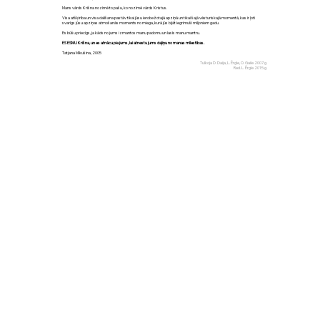
Mans vārds Krišna nozīmē to pašu, ko nozīmē vārds Kristus.
Visa atšķirība un visa dalīšana pastāv tikai jūsu ierobežotajā apziņā un tikai šajā vēsturiskajā momentā, kas ir ļoti
svarīgs jūsu apziņas atmošanās moments no miega, kurā jūs bijāt iegrimuši miljoniem gadu.
Es būšu priecīgs, ja kāds no jums izmantos manu padomu un lasīs manu mantru.
ES ESMU Krišna, un es atnācu pie jums, lai atnestu jums daļiņu no manas mīlestības.
Tatjana Mikušina, 2005
Tulkoja D. Daija, L. Ērgle, O. Gaile 2007.g.
Red. L. Ērgle 2015.g.