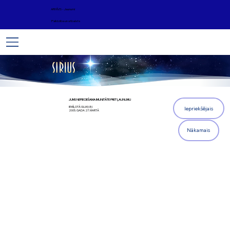
ARHĪVS - Jaunumi
Palīdzība un atbalsts
JUMS NEPIECIEŠAMA IMUNITĀTE PRET ĻAUNUMU
IEMĪĻOTĀ GUAŅ IŅ
Iepriekšējais
2005. GADA 27. MARTĀ
Nākamais