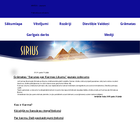
ARHĪVS - Jaunumi
Palīdzība un atbalsts
Sākumlapa
Vēstījumi
Rozāriji
Dievišķie Valdoņi
Grāmatas
Garīgais darbs
Mediji
2024. gada 19. jūlijā
Grāmatas “Sarunas par Karmas Likumu” jaunais izdevums
Ja Karmas likuma jeb Atmaksas likuma zināšana būtu plaši izplatīta Zemes cilvēku vidū un jo īpaši jaunatnes vidū, tad izdotos novērst
daudzus cilvēku pārkāpumus, ko viņi izdara savas gara tumsonības dēļ.
Karmas Likuma zināšana ir pirmais solis, kas nepieciešams katram indivīdam, lai negrēkotu un savā dzīvē darbotos, Dievišķo principu
vadīti.
Tāpēc galvenais uzdevums tuvākajā laikā katram no jums būs iepazīstināt pēc iespējas lielāku cilvēku skaitu ar Karmas jeb Atmaksas
likumu.
Vislabākais būs jūsu personiskais piemērs, ko jūs parādīsiet savam bērnam, savai ģimenei, saviem darba kolēģiem.
Iemīļotais Surija 2005. gada 23. jūnijā
Kas ir Karma?
Kā izkļūt no Sansāras riteņa?(teksts)
Par karmu. Daži paskaidrojumi (teksts)