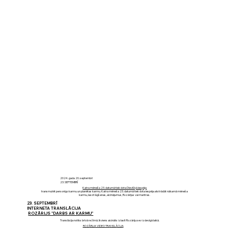
2024. gada 20. septembrī
23. SEPTEMBRĪ
Katra mēneša 23. datumā tiek dota Dievišķā iespēja
transmutēt personīgo karmu un planētas karmu. Katra mēneša 23. datumā tiek dota iespēja atstrādāt nākamā mēneša
karmu, lasot lūgšanas, aicinājumus, Rozārijus vai mantras.
23. SEPTEMBRĪ
INTERNETA TRANSLĀCIJA
ROZĀRIJS "DARBS AR KARMU"
Translācija notiks brīvā režīmā. Ikviens aicināts izlasīt Rozāriju sev izdevīgā laikā.
ROZĀRIJA VIDEO TRANSLĀCIJA