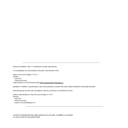
Grāmata "Gudrības Vārds 1" ir nopērkama Latvijas grāmatnīcās.
To var iegādāties arī izdevniecībā Sol Vita (par izdevniecības cenu):
adrese: Cēsu ielā 26, Rīga, LV-1012
telefoni:
67310761
29570036 (mob.)
Izdevniecības Sol Vita interneta vietnē
http://www.solvitasgramatas.lv/
Iespējams izvēlēties un pasūtīt gan šo, gan citas grāmatas un saņemt tās pasta sūtījumā, iepriekš samaksājot internetā.
Grāmatu pa pastu ar pēcmaksu iespējams saņemt, sazinoties ar izdevniecību Sol Vita:
adrese: Izdevniecība Sol Vita Cēsu ielā 26, Rīga, LV-1012
telefoni:
67310761
29570036 (mob.)
e-pasts: solvita.izd@apollo.lv
LAI MŪSU PATEICĪBA DIEVIŠĶAJIEM GAISMAS SKOLOTĀJIEM - GUDRĪBAS VALDOŅIEM
UN VIŅU SŪTNEI TATJANAI MIKUŠINAI!