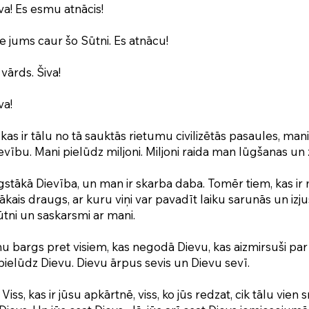
a! Es esmu atnācis!
e jums caur šo Sūtni. Es atnācu!
vārds. Šiva!
va!
ā, kas ir tālu no tā sauktās rietumu civilizētās pasaules, ma
vību. Mani pielūdz miljoni. Miljoni raida man lūgšanas un
tākā Dievība, un man ir skarba daba. Tomēr tiem, kas ir m
kais draugs, ar kuru viņi var pavadīt laiku sarunās un izju
tni un saskarsmi ar mani.
 bargs pret visiem, kas negodā Dievu, kas aizmirsuši par
ielūdz Dievu. Dievu ārpus sevis un Dievu sevī.
. Viss, kas ir jūsu apkārtnē, viss, ko jūs redzat, cik tālu vien