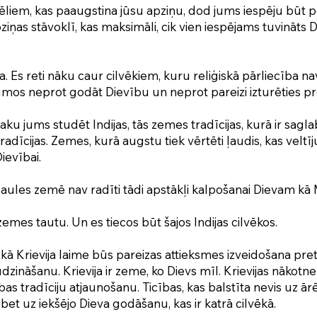
ēliem, kas paaugstina jūsu apziņu, dod jums iespēju būt p
ziņas stāvoklī, kas maksimāli, cik vien iespējams tuvināts 
. Es reti nāku caur cilvēkiem, kuru reliģiskā pārliecība n
umos neprot godāt Dievību un neprot pareizi izturēties pr
aku jums studēt Indijas, tās zemes tradīcijas, kurā ir sagl
adīcijas. Zemes, kurā augstu tiek vērtēti ļaudis, kas veltīj
ievībai.
ules zemē nav radīti tādi apstākļi kalpošanai Dievam kā M
zemes tautu. Un es tiecos būt šajos Indijas cilvēkos.
kā Krievija laime būs pareizas attieksmes izveidošana pret
dzināšanu. Krievija ir zeme, ko Dievs mīl. Krievijas nākotne 
ības tradīciju atjaunošanu. Ticības, kas balstīta nevis uz ār
bet uz iekšējo Dieva godāšanu, kas ir katrā cilvēkā.