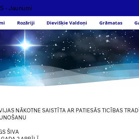
S - Jaunumi
mi
Rozāriji
Dievišķie Valdoņi
Grāmatas
G
VIJAS NĀKOTNE SAISTĪTA AR PATIESĀS TICĪBAS TRAD
AUNOŠANU
S ŠIVA
. GADA 2.APRĪLĪ