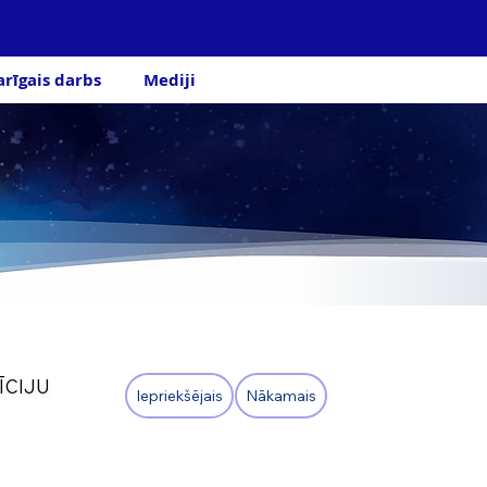
arīgais darbs
Mediji
ĪCIJU
Nākamais
Iepriekšējais