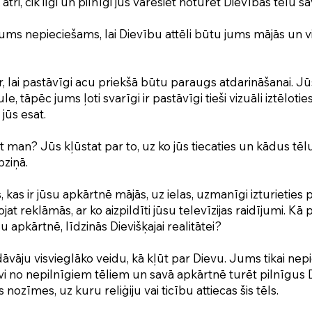
 ātri, cik ilgi un pilnīgi jūs varēsiet noturēt Dievības tēlu s
ums nepieciešams, lai Dievību attēli būtu jums mājās un vi
 ir, lai pastāvīgi acu priekšā būtu paraugs atdarināšanai. J
, tāpēc jums ļoti svarīgi ir pastāvīgi tieši vizuāli iztēloti
jūs esat.
t man? Jūs kļūstat par to, uz ko jūs tiecaties un kādus tēl
pziņā.
, kas ir jūsu apkārtnē mājās, uz ielas, uzmanīgi izturieties 
ojat reklāmās, ar ko aizpildīti jūsu televīzijas raidījumi. 
ūsu apkārtnē, līdzinās Dievišķajai realitātei?
āvāju visvieglāko veidu, kā kļūt par Dievu. Jums tikai ne
i no nepilnīgiem tēliem un savā apkārtnē turēt pilnīgus D
nozīmes, uz kuru reliģiju vai ticību attiecas šis tēls.