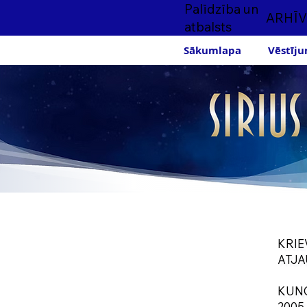
Palīdzība un
ARHĪV
atbalsts
Sākumlapa
Vēstīju
KRIE
ATJ
KUNG
2005