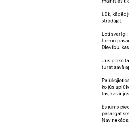
mainīsies tik
Lūk, kāpēc j
strādājat.
Ļoti svarīgi
formu pasaule
Dievību, kas 
Jūs piekrīta
turat savā a
Palūkojieties
ko jūs aplūk
tas, kas ir j
Es jums pied
pasargāt sev
Nav nekādas 