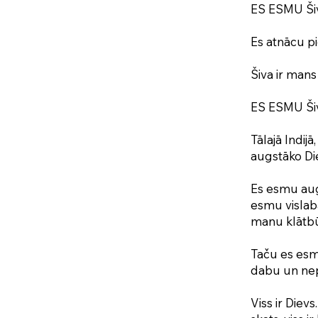
ES ESMU Šiv
Es atnācu pi
Šiva ir mans 
ES ESMU Ši
Tālajā Indij
augstāko Die
Es esmu augs
esmu vislabā
manu klātbū
Taču es esmu
dabu un nep
Viss ir Dievs