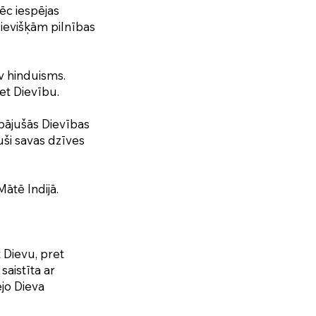
ēc iespējas
Dievišķām pilnības
av hinduisms.
et Dievību.
abājušās Dievības
uši savas dzīves
ātē Indijā.
 Dievu, pret
saistīta ar
ējo Dieva