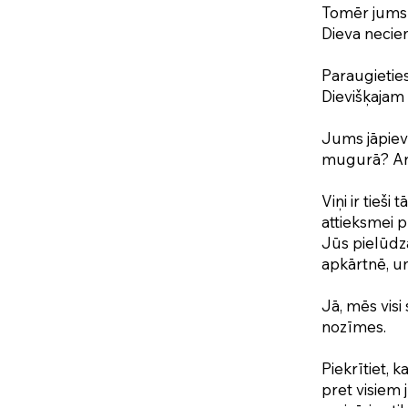
Tomēr jums n
Dieva necie
Paraugieties
Dievišķajam
Jums jāpiev
mugurā? Ar k
Viņi ir tieši
attieksmei p
Jūs pielūdza
apkārtnē, u
Jā, mēs vis
nozīmes.
Piekrītiet, k
pret visiem 