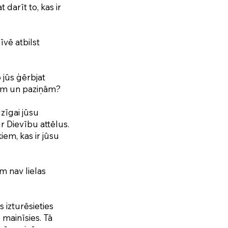
darīt to, kas ir
īvē atbilst
jūs ģērbjat
kiem un paziņām?
dzīgai jūsu
r Dievību attēlus.
iem, kas ir jūsu
 nav lielas
ūs izturēsieties
 mainīsies. Tā