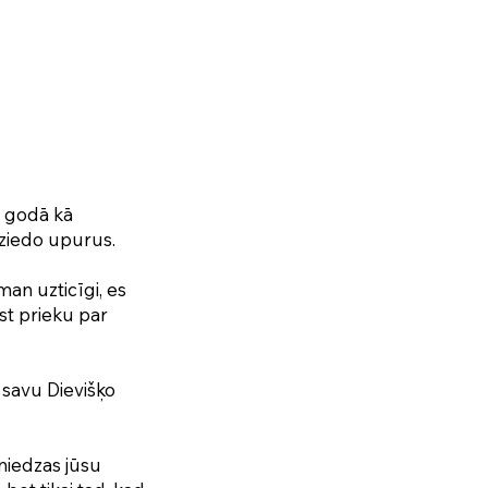
ni godā kā
 ziedo upurus.
an uzticīgi, es
st prieku par
 savu Dievišķo
 sniedzas jūsu