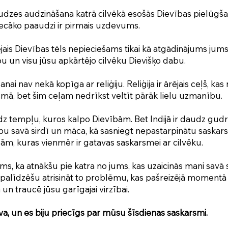
dzes audzināšana katrā cilvēkā esošās Dievības pielūgšan
vecāko paaudzi ir pirmais uzdevums.
ais Dievības tēls nepieciešams tikai kā atgādinājums jum
u un visu jūsu apkārtējo cilvēku Dievišķo dabu.
nai nav nekā kopīga ar reliģiju. Reliģija ir ārējais ceļš, ka
smā, bet šim ceļam nedrīkst veltīt pārāk lielu uzmanību.
udz tempļu, kuros kalpo Dievībām. Bet Indijā ir daudz gudr
bu savā sirdī un māca, kā sasniegt nepastarpinātu saskars
ām, kuras vienmēr ir gatavas saskarsmei ar cilvēku.
ms, ka atnākšu pie katra no jums, kas uzaicinās mani savā s
 palīdzēšu atrisināt to problēmu, kas pašreizējā momentā 
 un traucē jūsu garīgajai virzībai.
a, un es biju priecīgs par mūsu šīsdienas saskarsmi.