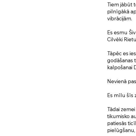
Tiem jābūt t
pilnīgākā ap
vibrācijām.
Es esmu Šiva
Cilvēki Riet
Tāpēc es ies
godāšanas tr
kalpošanai D
Nevienā pasa
Es mīlu šīs 
Tādai zemei 
tikumisko au
patiesās tic
pielūgšanu, 