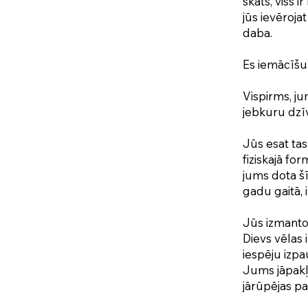
skats, viss i
jūs ievēroja
daba.
Es iemācīšu 
Vispirms, ju
jebkuru dzīv
Jūs esat tas 
fiziskajā for
jums dota šī
gadu gaitā,
Jūs izmantoj
Dievs vēlas 
iespēju izpa
Jums jāpakļa
jārūpējas pa