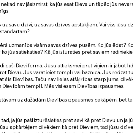
ekad nav jāaizmirst, ka jūs esat Dievs un tāpēc jūs nevarat 
nīgs.
 uz savu dzīvi, uz savas dzīves apstākļiem. Vai viss jūsu dz
 standartam?
ērš uzmanība visām savas dzīves pusēm. Ko jūs ēdat? Ko 
o jūs satiekaties? Kā jūs izturaties pret saviem radinie
 tādi paši Dievi formā. Jūsu attieksmei pret viņiem ir jābūt lī
ret Dievu. Jūs varat ieiet templī vai baznīcā. Jūs redzat tu
t šīs Dievības. Taču nav lielas atšķirības starp jums, cilvēk
n Dievībām templī. Mēs visi esam Dievības izpausmes.
i stāvam uz dažādām Dievības izpausmes pakāpēm, bet tam
a tad, ja jūs paši izturēsieties pret sevi kā pret Dievu un ja j
jūsu apkārtējiem cilvēkiem kā pret Dieviem, tad jūsu dzīve