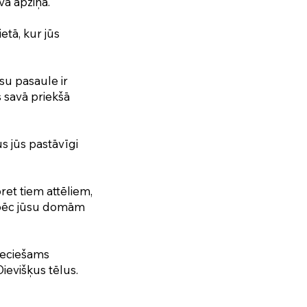
avā apziņā.
etā, kur jūs
ūsu pasaule ir
es savā priekšā
us jūs pastāvīgi
pret tiem attēliem,
Kā pēc jūsu domām
pieciešams
ievišķus tēlus.