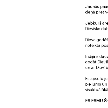
Jaunās paau
cieņā pret 
Jebkurš ārēj
Dievišķo dab
Dieva godāša
noteiktā po
Indijā ir da
godāt Dievī
un ar Dievīb
Es apsolu ju
pie jums un
visaktuālākā
ES ESMU Šiv