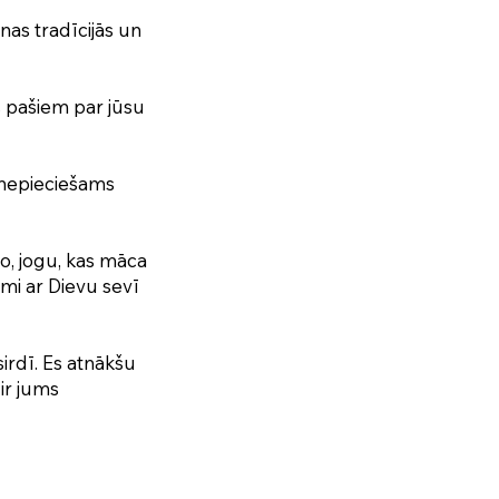
as tradīcijās un
s pašiem par jūsu
s nepieciešams
o, jogu, kas māca
mi ar Dievu sevī
irdī. Es atnākšu
ir jums