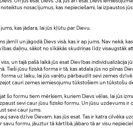
r Dievs. Un jūs esat Dievs. Jā, jūs arī esat Dievs iemiesojumā,
t noteiktus nosacījumus, kas nepieciešami, lai izpaustos jūs
jums, kas jādara, lai jūs kļūtu par Dievu.
ms jāmīl un jāgodā Dievs visā, kas ir ap jums. Nav nekā, kas
ības daļiņu, sākot no sīkākās skudriņas līdz visaugstāk at
viss, un tajā pašā laikā jūs esat Dievības individualizācija 
mā. Tieši jūsu fiziskā forma ir tā, kas atdala jūs no pilnas Di
 forma uz laiku, lai jūs varētu pārbaudīt sevi zemes dzīv
 izejot cauri zemes iemiesojumu tūkstošiem un tūkstošu d
at šo formu tiem mērķiem, kuriem Dievs vēlas, lai jūs iz
izpaust sevi caur jūsu fizisko formu. Un jūsu uzdevums ir
ust sevi caur jums.
uj sava dzīve Dievam, kas jūs esat. Tas ir katra cilvēka 
r savu formu, jāuztur tā kārtībā, jābaro tā ar visu nepieci