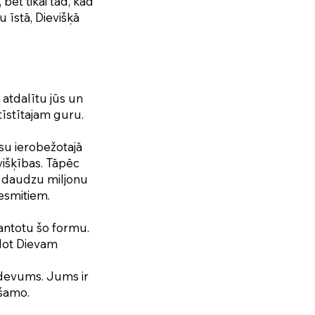
 bet tikai tad, kad
u īstā, Dievišķā
 atdalītu jūs un
tīstītajam guru.
jūsu ierobežotajā
evišķības. Tāpēc
ē daudzu miljonu
esmitiem.
mantotu šo formu.
 dot Dievam
uzdevums. Jums ir
ešamo.