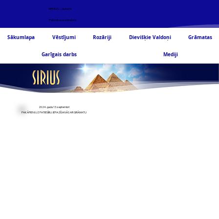
ARHĪVS - Jaunumi
Palīdzība un atbalsts
Sākumlapa
Vēstījumi
Rozāriji
Dievišķie Valdoņi
Grāmatas
Garīgais darbs
Mediji
2024. gada 13. septembrī
PAKĀPIENI UZ PATIESĪBU. IEPAZĪŠANĀS AR GRĀMATU