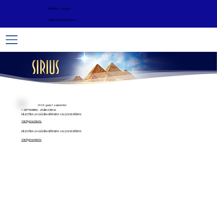
ARHĪVS - Jaunumi
Palīdzība un atbalsts
2024. gada 1. septembrī
1. SEPTEMBRIS - ZINĪBU DIENA
MĪLESTĪBA UN GĀDĪBA BĒRNIEM. VALDONIS RĒRIHS
Vēstījuma teksts
MĪLESTĪBA UN GĀDĪBA BĒRNIEM. VALDONIS RĒRIHS
Vēstījuma teksts