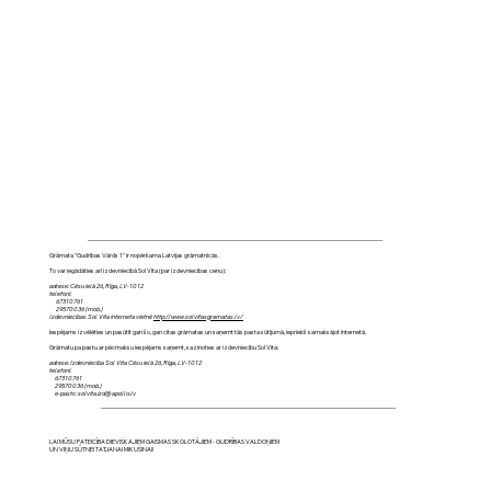
Grāmata "Gudrības Vārds 1" ir nopērkama Latvijas grāmatnīcās.
To var iegādāties arī izdevniecībā Sol Vita (par izdevniecības cenu):
adrese: Cēsu ielā 26, Rīga, LV-1012
telefoni:
67310761
29570036 (mob.)
Izdevniecības Sol Vita interneta vietnē
http://www.solvitasgramatas.lv/
Iespējams izvēlēties un pasūtīt gan šo, gan citas grāmatas un saņemt tās pasta sūtījumā, iepriekš samaksājot internetā.
Grāmatu pa pastu ar pēcmaksu iespējams saņemt, sazinoties ar izdevniecību Sol Vita:
adrese: Izdevniecība Sol Vita Cēsu ielā 26, Rīga, LV-1012
telefoni:
67310761
29570036 (mob.)
e-pasts: solvita.izd@apollo.lv
LAI MŪSU PATEICĪBA DIEVIŠĶAJIEM GAISMAS SKOLOTĀJIEM - GUDRĪBAS VALDOŅIEM
UN VIŅU SŪTNEI TATJANAI MIKUŠINAI!